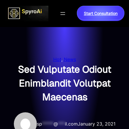
Skip
to
Start Consultation
content
Hot
, 
News
Sed Vulputate Odiout
Enimblandit Volutpat
Maecenas
sp
*****
@
***
il.com
January 23, 2021